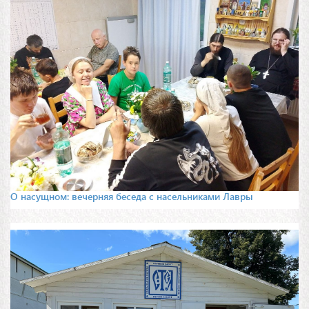
О насущном: вечерняя беседа с насельниками Лавры