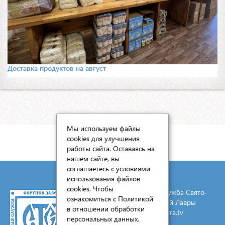
Доставка продуктов на август
Мы используем файлы
cookies для улучшения
КАРТА САЙТА
работы сайта. Оставаясь на
нашем сайте, вы
соглашаетесь с условиями
использования файлов
cookies. Чтобы
© 2026 Социальная служба Свято-
ознакомиться с Политикой
Троицкой Сергиевой Лавры
в отношении обработки
E-mail:
mail@lavra.tv
персональных данных,