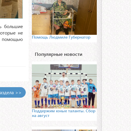
ь большие
которые не
Помощь Людмиле Губернатор
ой помощью
Популярные новости
раздела >>
Поддержим юные таланты. Сбор
на август