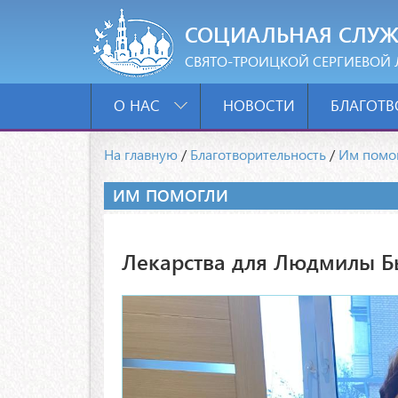
СОЦИАЛЬНАЯ СЛУЖ
СВЯТО-ТРОИЦКОЙ СЕРГИЕВОЙ 
О НАС
НОВОСТИ
БЛАГОТВ
На главную
/
Благотворительность
/
Им помо
ИМ ПОМОГЛИ
Лекарства для Людмилы Бы