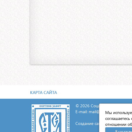
КАРТА САЙТА
© 2026 Социальная служба С
E-mail:
mail@lavra.tv
Мы используем
соглашаетесь 
Создание сайта - «Экспресс-И
отношении об
Я согласе