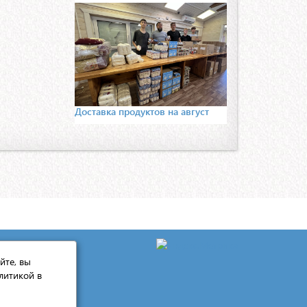
Доставка продуктов на август
йте, вы
литикой в