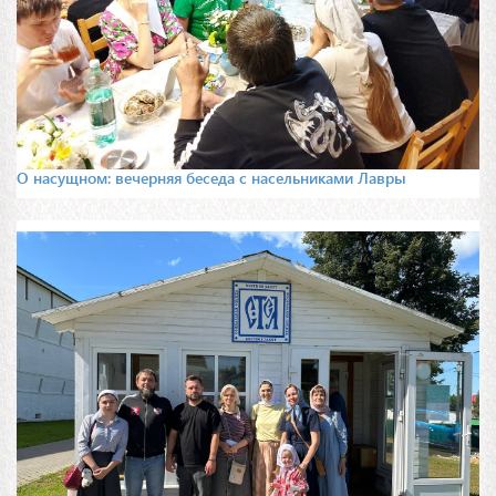
О насущном: вечерняя беседа с насельниками Лавры