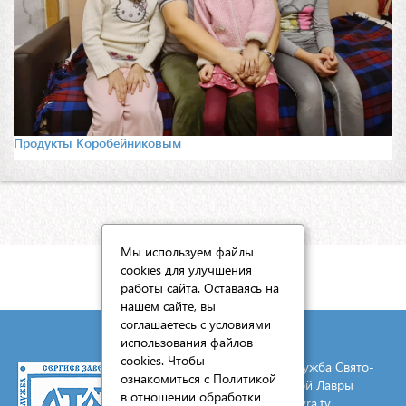
Продукты Коробейниковым
Мы используем файлы
cookies для улучшения
КАРТА САЙТА
работы сайта. Оставаясь на
нашем сайте, вы
соглашаетесь с условиями
использования файлов
cookies. Чтобы
© 2026 Социальная служба Свято-
ознакомиться с Политикой
Троицкой Сергиевой Лавры
в отношении обработки
E-mail:
mail@lavra.tv