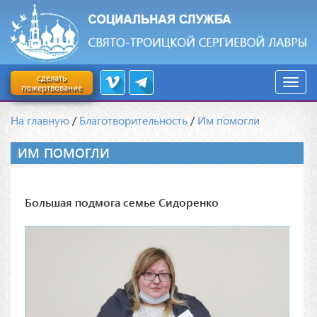
сделать
пожертвование
На главную
/
Благотворительность
/
Им помогли
ИМ ПОМОГЛИ
Большая подмога семье Сидоренко