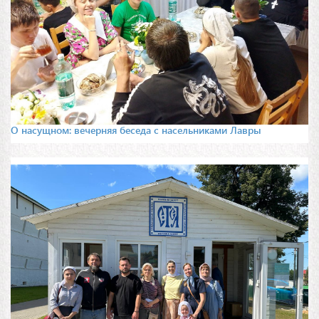
О насущном: вечерняя беседа с насельниками Лавры