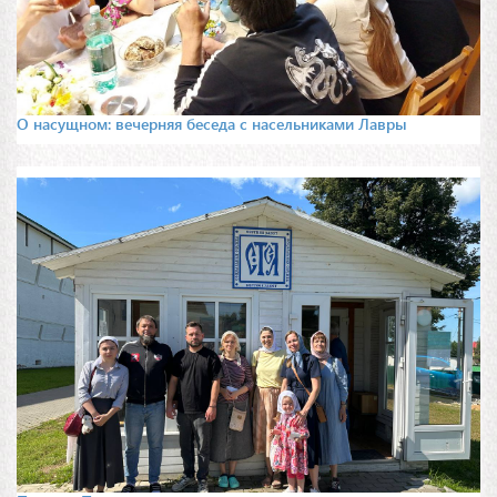
О насущном: вечерняя беседа с насельниками Лавры