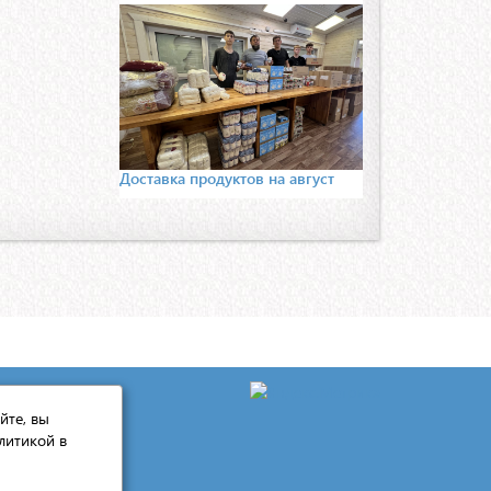
Доставка продуктов на август
йте, вы
литикой в