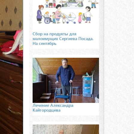
Сбор на продукты для
малоимущих Сергиева Посада.
На сентябрь
Лечение Александра
Кайгородцева