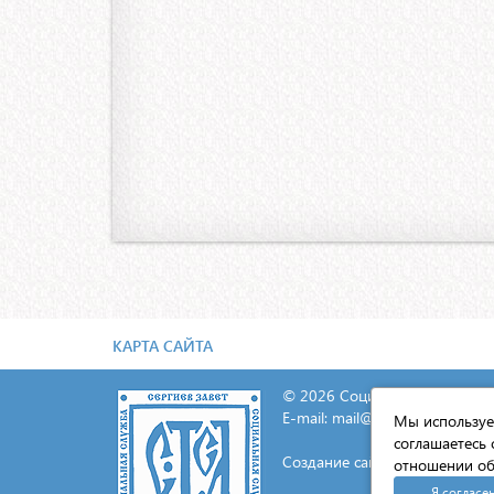
КАРТА САЙТА
© 2026 Социальная служба С
E-mail:
mail@lavra.tv
Мы используем
соглашаетесь 
Создание сайта - «Экспресс-И
отношении об
Я согласе