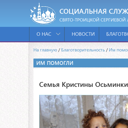
СОЦИАЛЬНАЯ СЛУЖ
СВЯТО-ТРОИЦКОЙ СЕРГИЕВОЙ 
О НАС
НОВОСТИ
БЛАГОТВ
На главную
/
Благотворительность
/
Им помо
ИМ ПОМОГЛИ
Семья Кристины Осьминкин