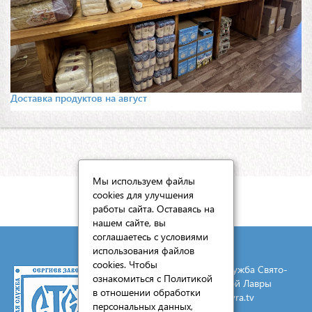
Доставка продуктов на август
Мы используем файлы
cookies для улучшения
КАРТА САЙТА
работы сайта. Оставаясь на
нашем сайте, вы
соглашаетесь с условиями
использования файлов
cookies. Чтобы
© 2026 Социальная служба Свято-
ознакомиться с Политикой
Троицкой Сергиевой Лавры
в отношении обработки
E-mail:
mail@lavra.tv
персональных данных,