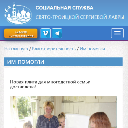
сделать
пожертвование
На главную
/
Благотворительность
/
Им помогли
ИМ ПОМОГЛИ
Новая плита для многодетной семьи
доставлена!