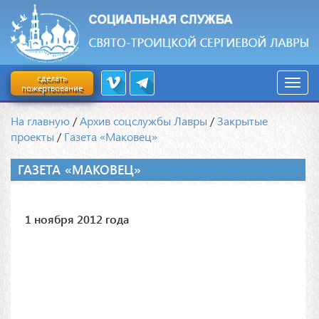
сделать
пожертвование
На главную
/
Архив соцслужбы Лавры
/
Закрытые
проекты
/
Газета «Маковец»
ГАЗЕТА «МАКОВЕЦ»
1 ноября 2012 года