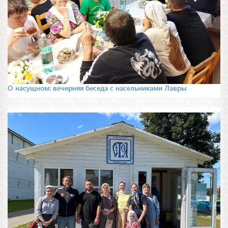
О насущном: вечерняя беседа с насельниками Лавры