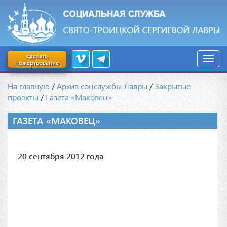
сделать
пожертвование
На главную
/
Архив соцслужбы Лавры
/
Закрытые
проекты
/
Газета «Маковец»
ГАЗЕТА «МАКОВЕЦ»
20 сентября 2012 года