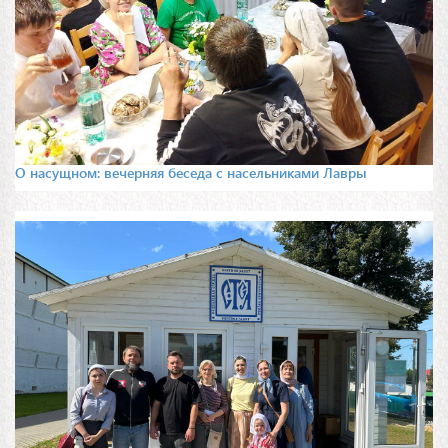
О насущном: вечерняя беседа с насельниками Лавры