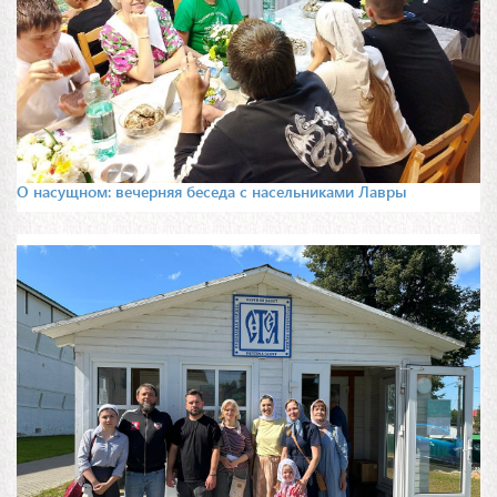
О насущном: вечерняя беседа с насельниками Лавры