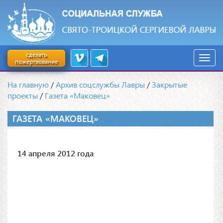
сделать
пожертвование
На главную
/
Архив соцслужбы Лавры
/
Закрытые
проекты
/
Газета «Маковец»
ГАЗЕТА «МАКОВЕЦ»
14 апреля 2012 года