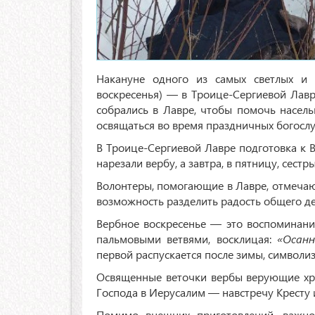
Накануне одного из самых светлых и
воскресенья) — в Троице-Сергиевой Лавр
собрались в Лавре, чтобы помочь насель
освящаться во время праздничных богосл
В Троице-Сергиевой Лавре подготовка к В
нарезали вербу, а завтра, в пятницу, сест
Волонтеры, помогающие в Лавре, отмечают
возможность разделить радость общего д
Вербное воскресенье — это воспоминание
пальмовыми ветвями, восклицая:
«Осанн
первой распускается после зимы, символи
Освященные веточки вербы верующие хра
Господа в Иерусалим — навстречу Кресту 
Помимо внешних приготовлений, важно