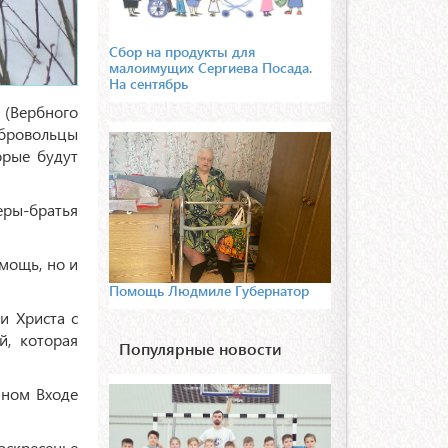
Сбор на продукты для
малоимущих Сергиева Посада.
На сентябрь
(Вербного
обровольцы
орые будут
еры-братья
мощь, но и
Помощь Людмиле Губернатор
и Христа с
й, которая
Популярные новости
нном Входе
скресенье