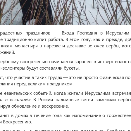
 радостных праздников — Входа Господня в Иерусалим 
е традиционно кипит работа. В этом году, как и прежде, д
никам монастыря в нарезке и доставке веточек вербы, кот
ужений.
ербному воскресенью начинается заранее: в четверг волонт
ры-волонтеры будут составляли букеты.
, что участие в таких трудах — это не просто физическая по
елания перед великим праздником.
 евангельских событий, когда жители Иерусалима встречал
а в вышних!»
В России пальмовые ветви заменили вербо
зируя обновление и воскресение.
нят в домах в течение года как напоминание о торжестве
и Воскресению.
 помнить и о внутреннем смысле праздника. Вербное во