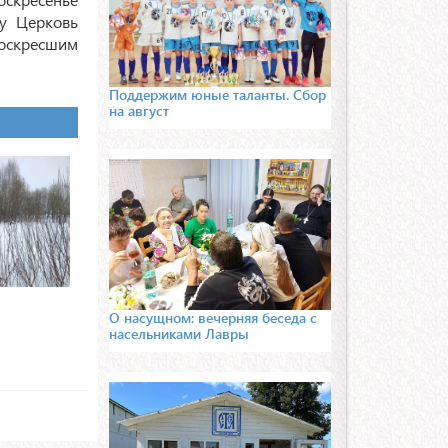
му Церковь
Воскресшим
Поддержим юные таланты. Сбор
на август
О насущном: вечерняя беседа с
насельниками Лавры