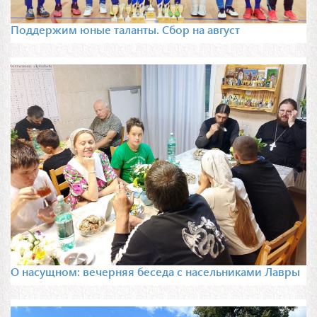
Поддержим юные таланты. Сбор на август
О насущном: вечерняя беседа с насельниками Лавры