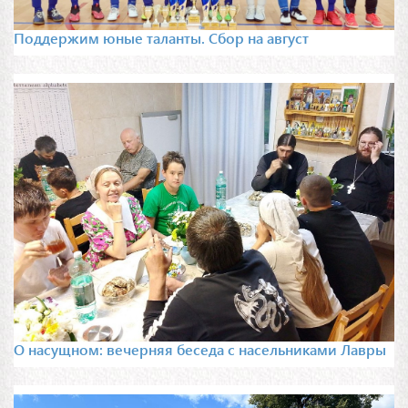
Поддержим юные таланты. Сбор на август
О насущном: вечерняя беседа с насельниками Лавры